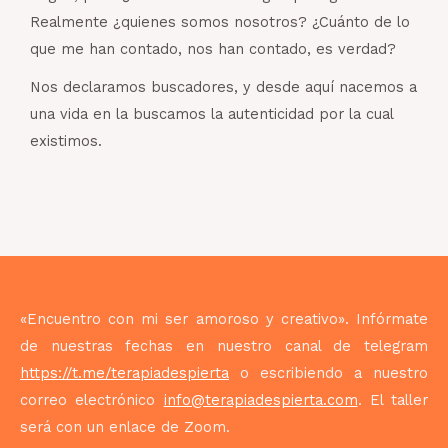
Realmente ¿quienes somos nosotros? ¿Cuánto de lo
que me han contado, nos han contado, es verdad?
Nos declaramos buscadores, y desde aquí nacemos a
una vida en la buscamos la autenticidad por la cual
existimos.
«Encuentro con mi ser amoroso y creativo». Infórmate
de nuestras fechas en nuestro canal de telegram
https://t.me/terapiadespierta
o escribiendo a nuestro
correo electrónico
info@terapiadespierta.com
. El taller
será con un enlace de Zoom.