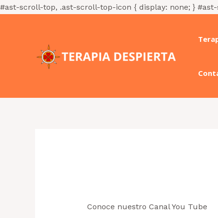
#ast-scroll-top, .ast-scroll-top-icon { display: none; } #ast-
Tera
Cont
canal you tube
Conoce nuestro Canal You Tube