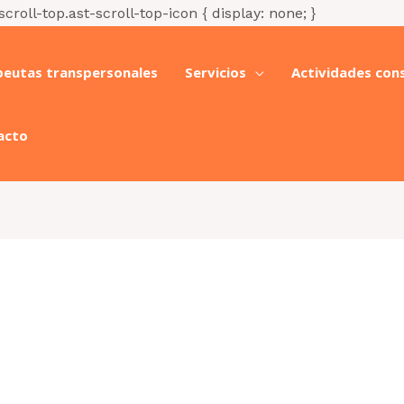
Ir
scroll-top.ast-scroll-top-icon { display: none; }
al
contenido
peutas transpersonales
Servicios
Actividades con
acto