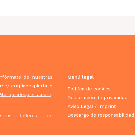
Infórmate de nuestras
Menú legal
t.me/terapiadespierta
o
Política de cookies
@terapiadespierta.com
.
Declaración de privacidad
Aviso Legal / Imprint
Descargo de responsabilidad
tros talleres en: